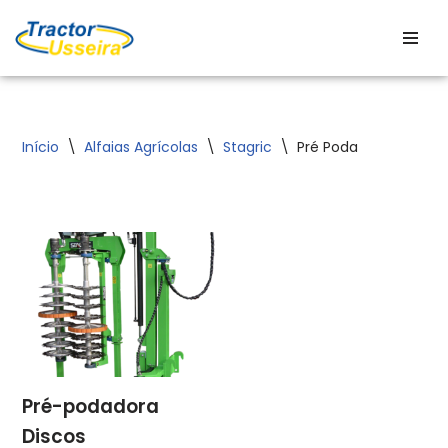
Avançar
para
o
conteúdo
Início
\
Alfaias Agrícolas
\
Stagric
\
Pré Poda
Pré-podadora
Discos