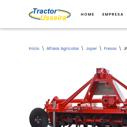
HOME
EMPRESA
Avançar
para
o
conteúdo
Início
\
Alfaias Agrícolas
\
Joper
\
Fresas
\
J