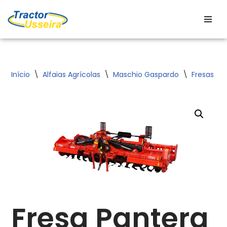
Avançar
para
o
conteúdo
Início
\
Alfaias Agrícolas
\
Maschio Gaspardo
\
Fresas
\
Fresa Pantera