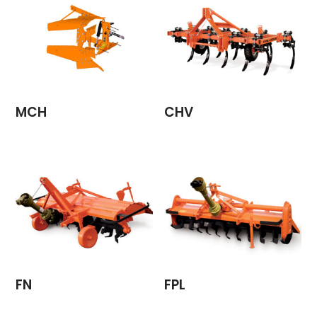
MCH
CHV
FN
FPL