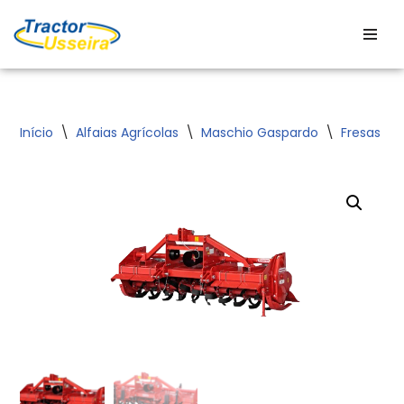
Avançar
para
o
conteúdo
Início
\
Alfaias Agrícolas
\
Maschio Gaspardo
\
Fresas
\