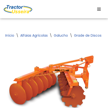
Avançar
para
o
conteúdo
Início
\
Alfaias Agrícolas
\
Galucho
\
Grade de Discos
\