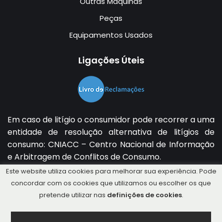
Outras Máquinas
Peças
Equipamentos Usados
Ligações Úteis
Em caso de litígio o consumidor pode recorrer a uma
entidade de resolução alternativa de litígios de
consumo:
CNIACC – Centro Nacional de Informação
e Arbitragem de Conflitos de Consumo
.
Mais informações em
Direção-Geral do Consumidor
.
Este website utiliza cookies para melhorar sua experiência. Pode
concordar com os cookies que utilizamos ou escolher os que
pretende utilizar nas
definições de cookies
.
Copyright © 2026 Tractorusseira Lda. Powered by