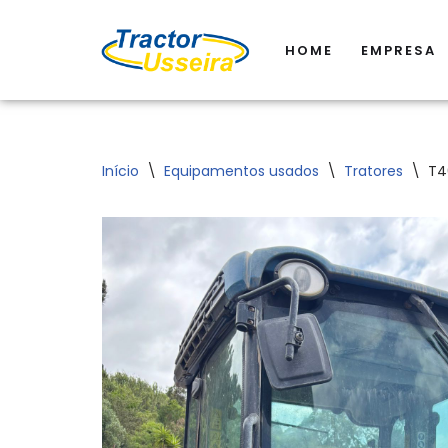
HOME
EMPRESA
Avançar
para
o
conteúdo
Início
\
Equipamentos usados
\
Tratores
\
T4