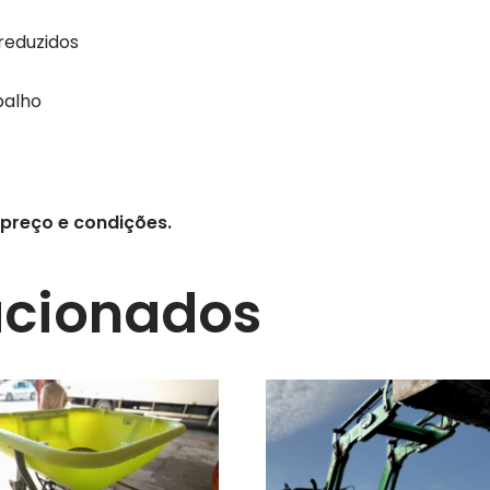
reduzidos
balho
preço e condições.
acionados