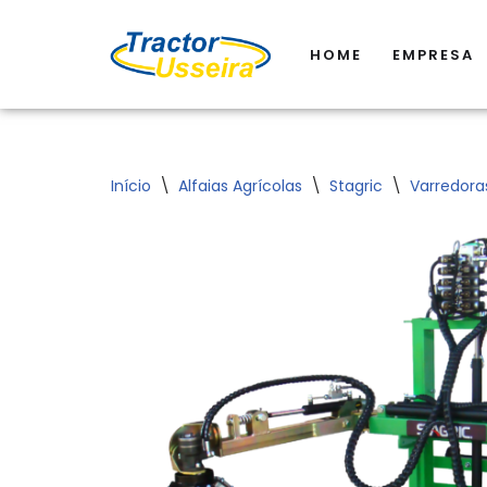
HOME
EMPRESA
Avançar
para
o
conteúdo
Início
\
Alfaias Agrícolas
\
Stagric
\
Varredora