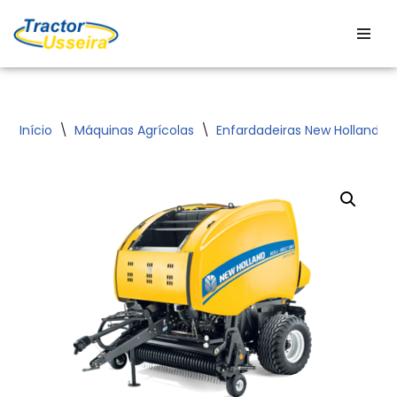
Avançar
para
o
conteúdo
Início
\
Máquinas Agrícolas
\
Enfardadeiras New Holland
\