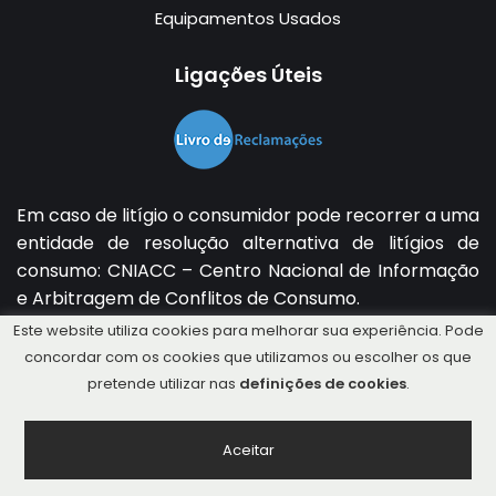
Equipamentos Usados
Ligações Úteis
Em caso de litígio o consumidor pode recorrer a uma
entidade de resolução alternativa de litígios de
consumo:
CNIACC – Centro Nacional de Informação
e Arbitragem de Conflitos de Consumo
.
Mais informações em
Direção-Geral do Consumidor
.
Este website utiliza cookies para melhorar sua experiência. Pode
concordar com os cookies que utilizamos ou escolher os que
pretende utilizar nas
definições de cookies
.
Copyright © 2026 Tractorusseira Lda. Powered by
Aceitar