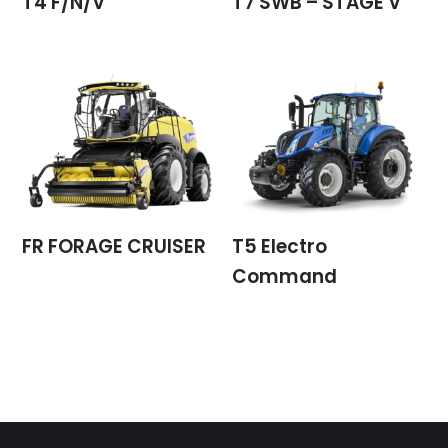
T4 F/N/V
T7 SWB – STAGE V
FR FORAGE CRUISER
T5 Electro
Command